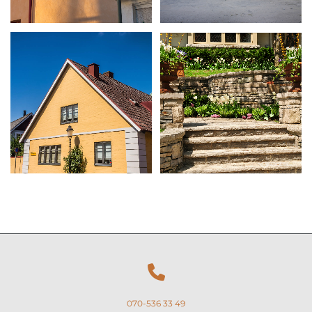

070-536 33 49