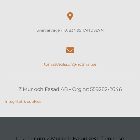

Svarvarvägen 10, 834 99 TANDSBYN

tomas69olsson@hotmail.se
Z Mur och Fasad AB - Org.nr: 559282-2646
Integritet & cookies
Läs mer om Z Mur och Fasad AB på eniro.se