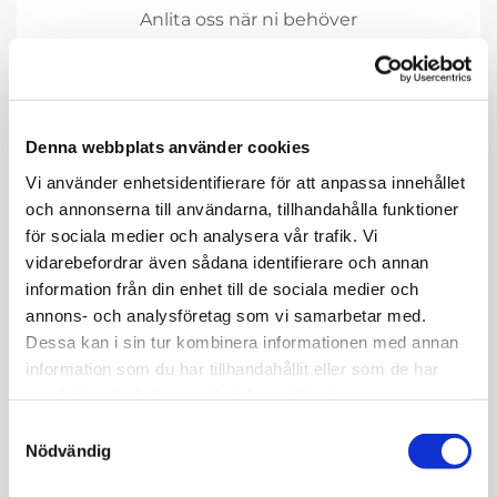
Anlita oss när ni behöver
fackmannamässigt uförda mur- och
putsarbeten vid byggnation av garage,
fritidshus, fastigheter, bostadshus m.m.
Kontakta oss
idag så hjälper vi er.
Denna webbplats använder cookies
Vi använder enhetsidentifierare för att anpassa innehållet
och annonserna till användarna, tillhandahålla funktioner
för sociala medier och analysera vår trafik. Vi
vidarebefordrar även sådana identifierare och annan
information från din enhet till de sociala medier och
annons- och analysföretag som vi samarbetar med.
Dessa kan i sin tur kombinera informationen med annan
information som du har tillhandahållit eller som de har
samlat in när du har använt deras tjänster.
Samtyckesval
Nödvändig