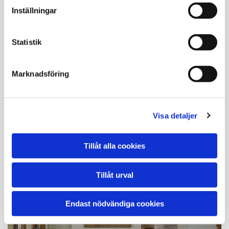
Inställningar
Statistik
Renovering
Marknadsföring
Vi hjälper er reparera och restaurera alla
typer av mur- och putsarbeten, såsom
grunder, fasader, trappor och murar m.m.
Med åren slits tegel, murbruk och puts, vi
Visa detaljer
hjälper er ta hand om slitaget.
Tillåt alla cookies
Tillåt urval
Endast nödvändiga cookies