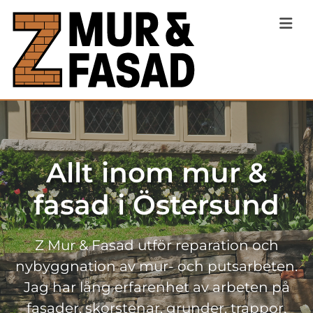
Allt inom mur &
fasad i Östersund
Z Mur & Fasad utför reparation och
nybyggnation av mur- och putsarbeten.
Jag har lång erfarenhet av arbeten på
fasader, skorstenar, grunder, trappor,